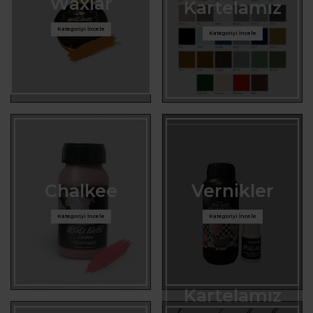
Waxlar
Kartelamız
Kategoriyi İncele
Kategoriyi İncele
Chalkee
Vernikler
Kategoriyi İncele
Kategoriyi İncele
Kartelamız