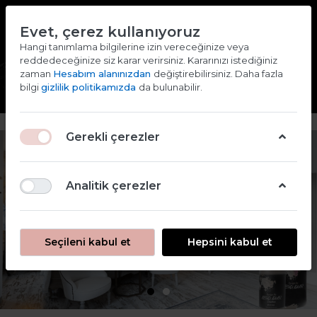
TR
EN
Evet, çerez kullanıyoruz
2000 TL ve ÜZERİ ALIŞVERİŞLERDE KARGO ÜCRETSİZ
Hangi tanımlama bilgilerine izin vereceğinize veya
reddedeceğinize siz karar verirsiniz. Kararınızı istediğiniz
Giriş yap
Kaydol
zaman
Hesabım alanınızdan
değiştirebilirsiniz. Daha fazla
bilgi
gizlilik politikamızda
da bulunabilir.
Gerekli çerezler
Analitik çerezler
Seçileni kabul et
Hepsini kabul et