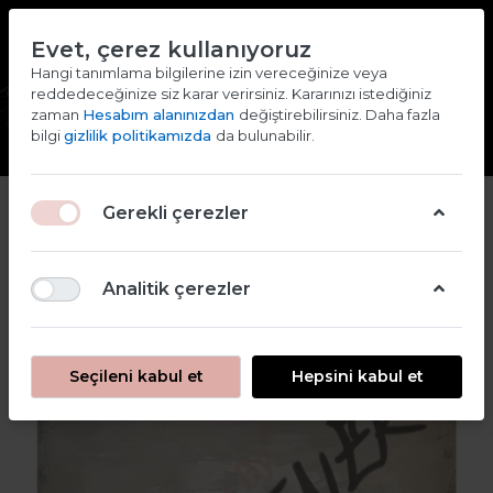
TR
EN
Evet, çerez kullanıyoruz
2000 TL ve ÜZERİ ALIŞVERİŞLERDE KARGO ÜCRETSİZ
Hangi tanımlama bilgilerine izin vereceğinize veya
reddedeceğinize siz karar verirsiniz. Kararınızı istediğiniz
Giriş yap
Kaydol
zaman
Hesabım alanınızdan
değiştirebilirsiniz. Daha fazla
bilgi
gizlilik politikamızda
da bulunabilir.
Gerekli çerezler
Analitik çerezler
Seçileni kabul et
Hepsini kabul et