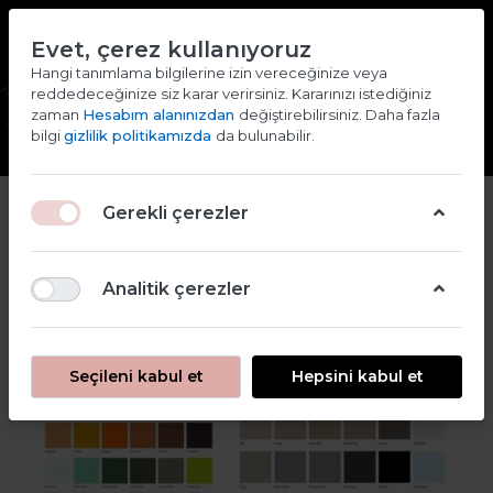
TR
EN
Evet, çerez kullanıyoruz
2000 TL ve ÜZERİ ALIŞVERİŞLERDE KARGO ÜCRETSİZ
Hangi tanımlama bilgilerine izin vereceğinize veya
reddedeceğinize siz karar verirsiniz. Kararınızı istediğiniz
Giriş yap
Kaydol
zaman
Hesabım alanınızdan
değiştirebilirsiniz. Daha fazla
bilgi
gizlilik politikamızda
da bulunabilir.
2
Gerekli çerezler
Kartelamız
Analitik çerezler
Seçileni kabul et
Hepsini kabul et