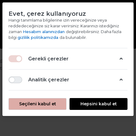
TR
EN
Evet, çerez kullanıyoruz
2000 TL ve ÜZERİ ALIŞVERİŞLERDE KARGO ÜCRETSİZ
Hangi tanımlama bilgilerine izin vereceğinize veya
reddedeceğinize siz karar verirsiniz. Kararınızı istediğiniz
Giriş yap
Kaydol
zaman
Hesabım alanınızdan
değiştirebilirsiniz. Daha fazla
bilgi
gizlilik politikamızda
da bulunabilir.
Gerekli çerezler
Put your "About Us" information here. You can edit this in
the admin site.
Analitik çerezler
Seçileni kabul et
Hepsini kabul et