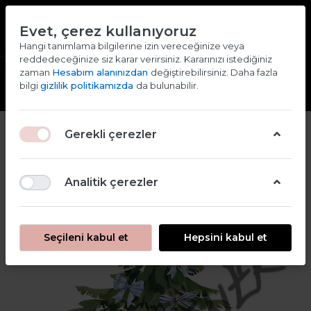
TR
EN
Evet, çerez kullanıyoruz
2000 TL ve ÜZERİ ALIŞVERİŞLERDE KARGO ÜCRETSİZ
Hangi tanımlama bilgilerine izin vereceğinize veya
reddedeceğinize siz karar verirsiniz. Kararınızı istediğiniz
Giriş yap
Kaydol
zaman
Hesabım alanınızdan
değiştirebilirsiniz. Daha fazla
bilgi
gizlilik politikamızda
da bulunabilir.
Gerekli çerezler
Analitik çerezler
Seçileni kabul et
Hepsini kabul et