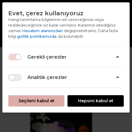
TR
EN
Evet, çerez kullanıyoruz
2000 TL ve ÜZERİ ALIŞVERİŞLERDE KARGO ÜCRETSİZ
Hangi tanımlama bilgilerine izin vereceğinize veya
reddedeceğinize siz karar verirsiniz. Kararınızı istediğiniz
Giriş yap
Kaydol
zaman
Hesabım alanınızdan
değiştirebilirsiniz. Daha fazla
bilgi
gizlilik politikamızda
da bulunabilir.
Gerekli çerezler
Analitik çerezler
Seçileni kabul et
Hepsini kabul et