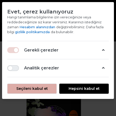
TR
EN
Evet, çerez kullanıyoruz
2000 TL ve ÜZERİ ALIŞVERİŞLERDE KARGO ÜCRETSİZ
Hangi tanımlama bilgilerine izin vereceğinize veya
reddedeceğinize siz karar verirsiniz. Kararınızı istediğiniz
Giriş yap
Kaydol
zaman
Hesabım alanınızdan
değiştirebilirsiniz. Daha fazla
bilgi
gizlilik politikamızda
da bulunabilir.
2
Gerekli çerezler
Analitik çerezler
Seçileni kabul et
Hepsini kabul et