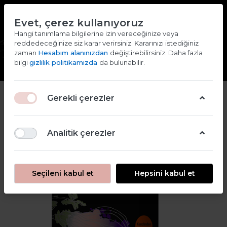
TR
EN
Evet, çerez kullanıyoruz
2000 TL ve ÜZERİ ALIŞVERİŞLERDE KARGO ÜCRETSİZ
Hangi tanımlama bilgilerine izin vereceğinize veya
reddedeceğinize siz karar verirsiniz. Kararınızı istediğiniz
Giriş yap
Kaydol
zaman
Hesabım alanınızdan
değiştirebilirsiniz. Daha fazla
bilgi
gizlilik politikamızda
da bulunabilir.
2
Gerekli çerezler
Analitik çerezler
Seçileni kabul et
Hepsini kabul et