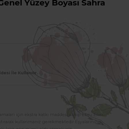
 Genel Yüzey Boyası Sahra
si İle Kullanılır.
maları için ekstra katkı maddesi alınıp Ebru Ener
ıştırarak kullanmanız gerekmektedir.
Eşyalarınızın