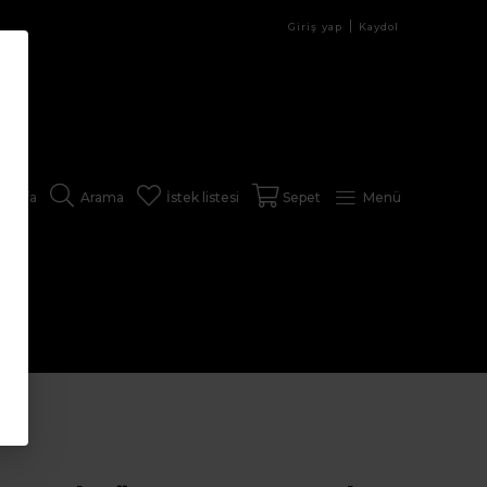
Giriş yap
Kaydol
sayfa
Arama
İstek listesi
Sepet
Menü