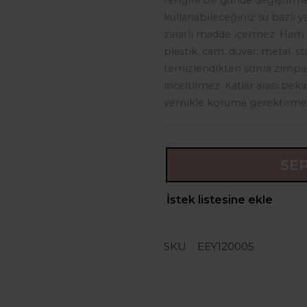
rengini bir günde değiştirm
kullanabileceğiniz su bazlı y
zararlı madde içermez. Ham y
plastik, cam, duvar, metal, st
temizlendikten sonra zımpara
inceltilmez. Katlar arası bekl
vernikle koruma gerektirme
SE
İstek listesine ekle
SKU
EEY120005