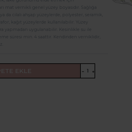
ek, lake görünümü elde etmek için
arı mat vernikli genel yüzey boyasıdır. Sağlığa
a da cilalı ahşap yüzeylerde, polyester, seramik,
rafor, kağıt yüzeylerde kullanılabilir. Yüzey
 yapmadan uygulanabilir. Kesinlikle su ile
eme süresi min. 4 saattir. Kendinden verniklidir,
z.
PETE EKLE