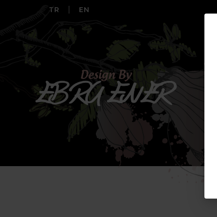
TR
EN