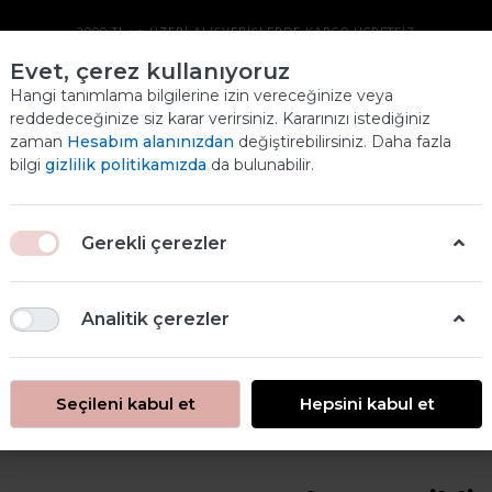
2000 TL ve ÜZERİ ALIŞVERİŞLERDE KARGO ÜCRETSİZ
Evet, çerez kullanıyoruz
ANKA VERNIKLI
Hangi tanımlama bilgilerine izin vereceğinize veya
reddedeceğinize siz karar verirsiniz. Kararınızı istediğiniz
GENEL YÜZEY BOYASI
zaman
Hesabım alanınızdan
değiştirebilirsiniz. Daha fazla
bilgi
gizlilik politikamızda
da bulunabilir.
SAHRA BEJ 120 GR
Ana
ANASAYFA
ANKA VERNİKLİ BOYALAR
Gerekli çerezler
EBRU ENER VERNIKLI ( ANKA ) BOYA 120GR
ANKA VERNIKLI GENEL YÜZEY BOYASI SAHRA BEJ
120 GR
Analitik çerezler
Seçileni kabul et
Hepsini kabul et