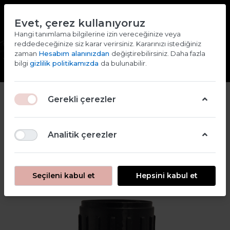
TR
EN
Evet, çerez kullanıyoruz
2000 TL ve ÜZERİ ALIŞVERİŞLERDE KARGO ÜCRETSİZ
Hangi tanımlama bilgilerine izin vereceğinize veya
reddedeceğinize siz karar verirsiniz. Kararınızı istediğiniz
Giriş yap
Kaydol
zaman
Hesabım alanınızdan
değiştirebilirsiniz. Daha fazla
bilgi
gizlilik politikamızda
da bulunabilir.
Gerekli çerezler
Analitik çerezler
Seçileni kabul et
Hepsini kabul et