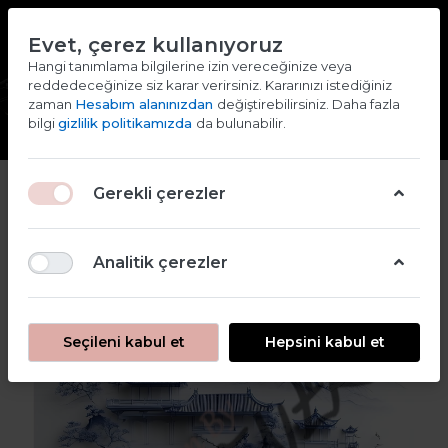
TR
EN
Evet, çerez kullanıyoruz
2000 TL ve ÜZERİ ALIŞVERİŞLERDE KARGO ÜCRETSİZ
Hangi tanımlama bilgilerine izin vereceğinize veya
reddedeceğinize siz karar verirsiniz. Kararınızı istediğiniz
Giriş yap
Kaydol
zaman
Hesabım alanınızdan
değiştirebilirsiniz. Daha fazla
bilgi
gizlilik politikamızda
da bulunabilir.
Gerekli çerezler
Analitik çerezler
Seçileni kabul et
Hepsini kabul et