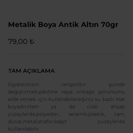
Metalik Boya Antik Altın 70gr
79,00 ₺
TAM AÇIKLAMA
Eşyalarınızın renginibir günde
değiştirmek,eskitme veya vintage görünümü
elde etmek için kullanabileceğiniz su bazlı mat
boyadır.Ham ya da cilalı ahşap
yüzeylerde,polyester, seramik,plastik, cam,
duvar,metal,strafor,kağıt yüzeylerde
kullanılabilir.