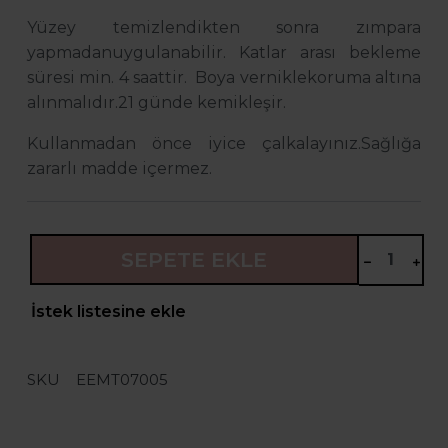
Yüzey temizlendikten sonra zımpara
yapmadanuygulanabilir.
Katlar arası bekleme
süresi min. 4 saattir. Boya verniklekoruma altına
alınmalıdır.
21 günde kemikleşir.
Kullanmadan önce iyice çalkalayınız.
Sağlığa
zararlı madde içermez.
SEPETE EKLE
İstek listesine ekle
SKU
EEMT07005