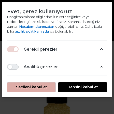
TR
EN
Evet, çerez kullanıyoruz
2000 TL ve ÜZERİ ALIŞVERİŞLERDE KARGO ÜCRETSİZ
Hangi tanımlama bilgilerine izin vereceğinize veya
reddedeceğinize siz karar verirsiniz. Kararınızı istediğiniz
Giriş yap
Kaydol
zaman
Hesabım alanınızdan
değiştirebilirsiniz. Daha fazla
bilgi
gizlilik politikamızda
da bulunabilir.
Gerekli çerezler
Analitik çerezler
Seçileni kabul et
Hepsini kabul et