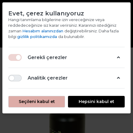
TR
EN
Evet, çerez kullanıyoruz
2000 TL ve ÜZERİ ALIŞVERİŞLERDE KARGO ÜCRETSİZ
Hangi tanımlama bilgilerine izin vereceğinize veya
reddedeceğinize siz karar verirsiniz. Kararınızı istediğiniz
Giriş yap
Kaydol
zaman
Hesabım alanınızdan
değiştirebilirsiniz. Daha fazla
bilgi
gizlilik politikamızda
da bulunabilir.
2
Gerekli çerezler
Analitik çerezler
Seçileni kabul et
Hepsini kabul et