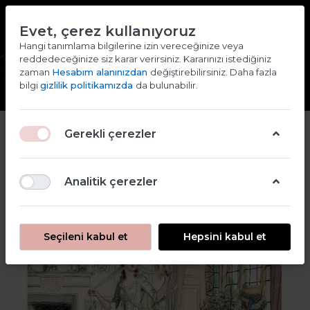
TR
EN
Evet, çerez kullanıyoruz
2000 TL ve ÜZERİ ALIŞVERİŞLERDE KARGO ÜCRETSİZ
Hangi tanımlama bilgilerine izin vereceğinize veya
reddedeceğinize siz karar verirsiniz. Kararınızı istediğiniz
Giriş yap
Kaydol
zaman
Hesabım alanınızdan
değiştirebilirsiniz. Daha fazla
bilgi
gizlilik politikamızda
da bulunabilir.
Gerekli çerezler
Analitik çerezler
Seçileni kabul et
Hepsini kabul et