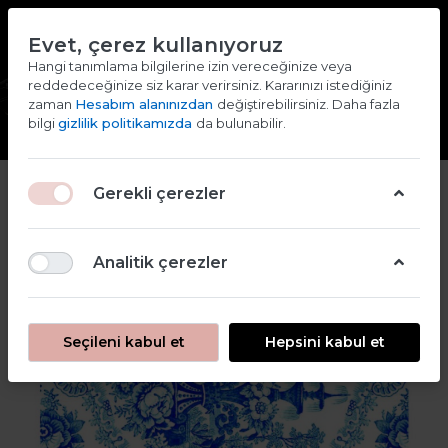
TR
EN
Evet, çerez kullanıyoruz
2000 TL ve ÜZERİ ALIŞVERİŞLERDE KARGO ÜCRETSİZ
Hangi tanımlama bilgilerine izin vereceğinize veya
reddedeceğinize siz karar verirsiniz. Kararınızı istediğiniz
Giriş yap
Kaydol
zaman
Hesabım alanınızdan
değiştirebilirsiniz. Daha fazla
bilgi
gizlilik politikamızda
da bulunabilir.
2
Gerekli çerezler
Analitik çerezler
Seçileni kabul et
Hepsini kabul et