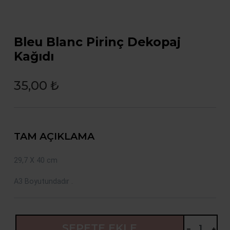
Bleu Blanc Pirinç Dekopaj
Kağıdı
35,00 ₺
TAM AÇIKLAMA
29,7 X 40 cm
A3 Boyutundadır .
SEPETE EKLE