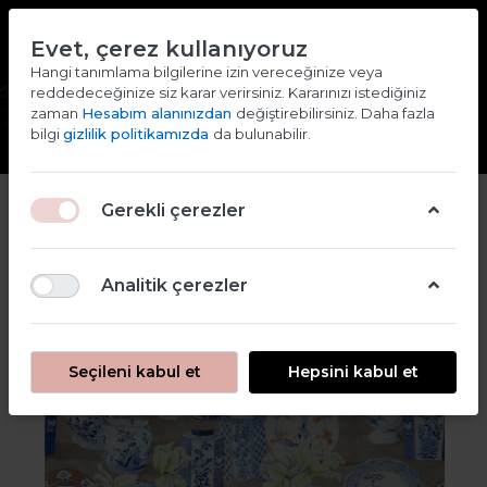
TR
EN
Evet, çerez kullanıyoruz
2000 TL ve ÜZERİ ALIŞVERİŞLERDE KARGO ÜCRETSİZ
Hangi tanımlama bilgilerine izin vereceğinize veya
reddedeceğinize siz karar verirsiniz. Kararınızı istediğiniz
Giriş yap
Kaydol
zaman
Hesabım alanınızdan
değiştirebilirsiniz. Daha fazla
bilgi
gizlilik politikamızda
da bulunabilir.
2
Gerekli çerezler
Analitik çerezler
Seçileni kabul et
Hepsini kabul et