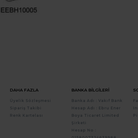
DAHA FAZLA
BANKA BILGILERI
S
Üyelik Sözleşmesi
Banka Adı : Vakıf Bank
F
Sipariş Takibi
Hesap Adı : Ebru Ener
I
Renk Kartelası
Boya Ticaret Limited
Pi
Şirketi
Hesap No :
0158007324639988