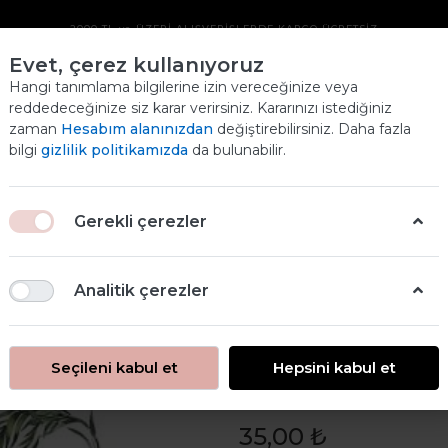
2000 TL ve ÜZERİ ALIŞVERİŞLERDE KARGO ÜCRETSİZ
Evet, çerez kullanıyoruz
BOHO SERISI PIRINÇ
Hangi tanımlama bilgilerine izin vereceğinize veya
reddedeceğinize siz karar verirsiniz. Kararınızı istediğiniz
DEKOPAJ KAĞIDI
zaman
Hesabım alanınızdan
değiştirebilirsiniz. Daha fazla
Ana
bilgi
gizlilik politikamızda
da bulunabilir.
ANASAYFA
PİRİNÇ DEKOPAJ
BOHO SERISI PIRINÇ DEKOPAJ KAĞIDI
Gerekli çerezler
Analitik çerezler
Seçileni kabul et
Hepsini kabul et
Boho Serisi Pi
35,00 ₺