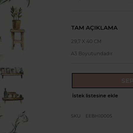
TAM AÇIKLAMA
29,7 X 40 CM
A3 Boyutundadır
SE
İstek listesine ekle
SKU
EEBH10005