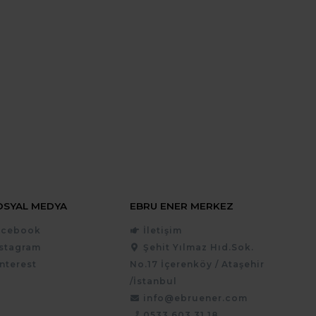
OSYAL MEDYA
EBRU ENER MERKEZ
acebook
İletişim
nstagram
Şehit Yılmaz Hıd.Sok.
nterest
No.17 İçerenköy / Ataşehir
/İstanbul
info@ebruener.com
0533 603 31 18