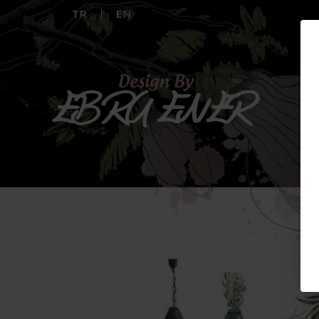
TR
EN