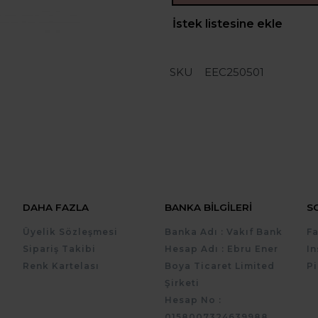
İstek listesine ekle
SKU
EEC250501
DAHA FAZLA
BANKA BILGILERI
S
Üyelik Sözleşmesi
Banka Adı : Vakıf Bank
F
Sipariş Takibi
Hesap Adı : Ebru Ener
I
Renk Kartelası
Boya Ticaret Limited
Pi
Şirketi
Hesap No :
0158007324639988