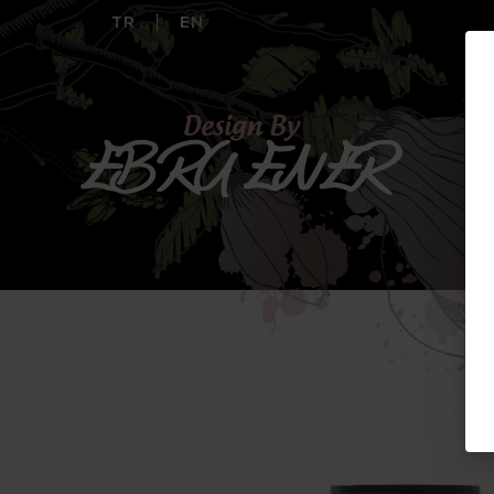
TR
EN