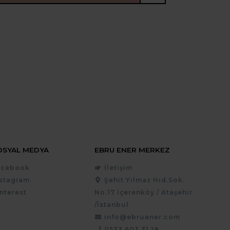
OSYAL MEDYA
EBRU ENER MERKEZ
acebook
İletişim
nstagram
Şehit Yılmaz Hıd.Sok.
nterest
No.17 İçerenköy / Ataşehir
/İstanbul
info@ebruener.com
0533 603 31 18