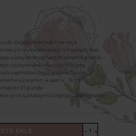
günde değiştirmek,
eskitme veya
etmek
için kullanabileceğiniz su
bazlı mat
ahşap yüzeylerde,
polyester, seramik,
plastik,
kağıt yüzeylerde
kullanılabilir.Yüzey
mpara yapmadan
uygulanabilir.Su ile
bekleme süresi
min. 4 saattir. Boya
nmalıdır.
21 günde
nce iyice çalkalayınız.
Sağlığa zararlı madde
PETE EKLE