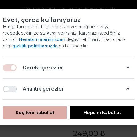
2000 TL ve ÜZERİ ALIŞVERİŞLERDE KARGO ÜCRETSİZ
Evet, çerez kullanıyoruz
CHALKEE BOYA 250
Hangi tanımlama bilgilerine izin vereceğinize veya
reddedeceğinize siz karar verirsiniz. Kararınızı istediğiniz
ML SU YEŞILI
zaman
Hesabım alanınızdan
değiştirebilirsiniz. Daha fazla
Ana
bilgi
gizlilik politikamızda
da bulunabilir.
ANASAYFA
ÜRÜNLERİMİZ
CHALKEE BOYA 250 ML SU YEŞILI
Gerekli çerezler
Analitik çerezler
Seçileni kabul et
Hepsini kabul et
Chalkee Boya 2
249,00 ₺