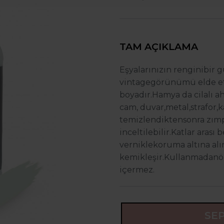
TAM AÇIKLAMA
Eşyalarınızın rengini
bir 
vintage
görünümü elde 
boyadır.Ham
ya da cilalı 
cam, duvar,metal,
strafor,
temizlendikten
sonra zı
inceltilebilir.
Katlar arası 
vernikle
koruma altına alı
kemikleşir.Kullanmadan
ö
içermez.
SE