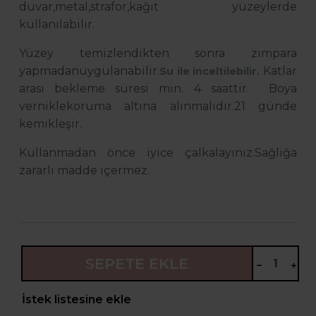
duvar,metal,strafor,kağıt yüzeylerde
kullanılabilir.
Yüzey temizlendikten sonra zımpara
yapmadanuygulanabilir.
Katlar
Su ile inceltilebilir.
arası bekleme süresi min. 4 saattir. Boya
verniklekoruma altına alınmalıdır.
21 günde
kemikleşir.
Kullanmadan önce iyice çalkalayınız.
Sağlığa
zararlı madde içermez.
SEPETE EKLE
İstek listesine ekle