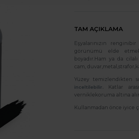
TAM AÇIKLAMA
Eşyalarınızın renginib
görünümü elde etmek 
boyadır.Ham ya da cilalı 
cam, duvar,metal,strafor,k
Yüzey temizlendikten s
Katlar ara
inceltilebilir.
verniklekoruma altına alı
Kullanmadan önce iyice ça