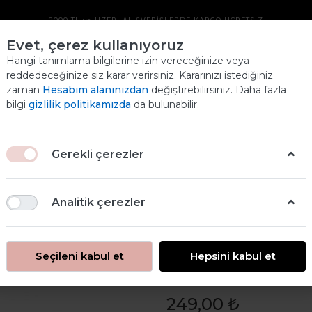
2000 TL ve ÜZERİ ALIŞVERİŞLERDE KARGO ÜCRETSİZ
Evet, çerez kullanıyoruz
CHALKEE BOYA
Hangi tanımlama bilgilerine izin vereceğinize veya
reddedeceğinize siz karar verirsiniz. Kararınızı istediğiniz
250ML SIYAH
zaman
Hesabım alanınızdan
değiştirebilirsiniz. Daha fazla
Ana
bilgi
gizlilik politikamızda
da bulunabilir.
ANASAYFA
ÜRÜNLERİMİZ
CHALKEE BOYA 250ML SIYAH
Gerekli çerezler
Analitik çerezler
Seçileni kabul et
Hepsini kabul et
Chalkee Boya 
249,00 ₺