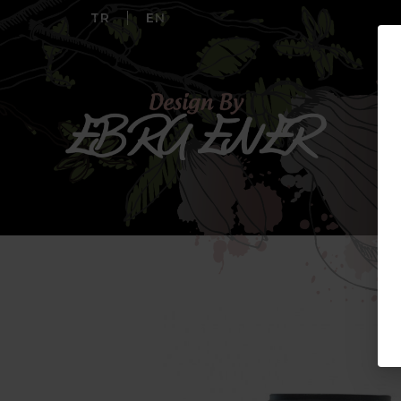
TR
EN