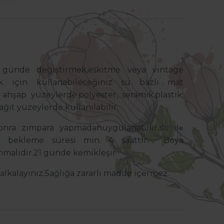
ir günde değiştirmek,eskitme veya vintage
için kullanabileceğiniz su bazlı mat
ahşap yüzeylerde,polyester, seramik,plastik,
ağıt yüzeylerde kullanılabilir.
onra zımpara yapmadanuygulanabilir.
Su ile
sı bekleme süresi min. 4 saattir. Boya
nmalıdır.
21 günde kemikleşir.
lkalayınız.
Sağlığa zararlı madde içermez.