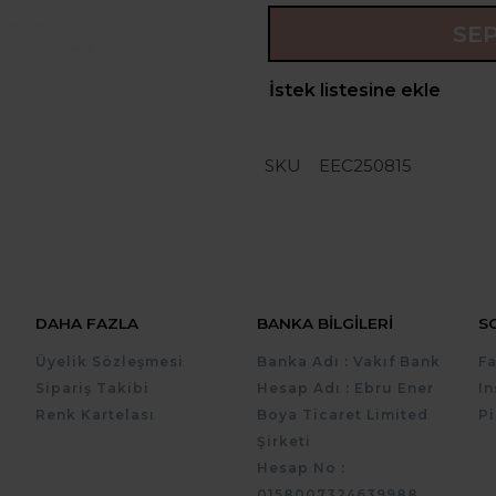
SE
İstek listesine ekle
SKU
EEC250815
DAHA FAZLA
BANKA BILGILERI
S
Üyelik Sözleşmesi
Banka Adı : Vakıf Bank
F
Sipariş Takibi
Hesap Adı : Ebru Ener
I
Renk Kartelası
Boya Ticaret Limited
Pi
Şirketi
Hesap No :
0158007324639988