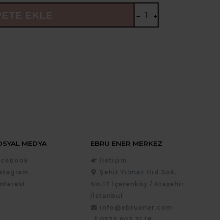
PETE EKLE
OSYAL MEDYA
EBRU ENER MERKEZ
acebook
İletişim
nstagram
Şehit Yılmaz Hıd.Sok.
nterest
No.17 İçerenköy / Ataşehir
/İstanbul
info@ebruener.com
0533 603 31 18