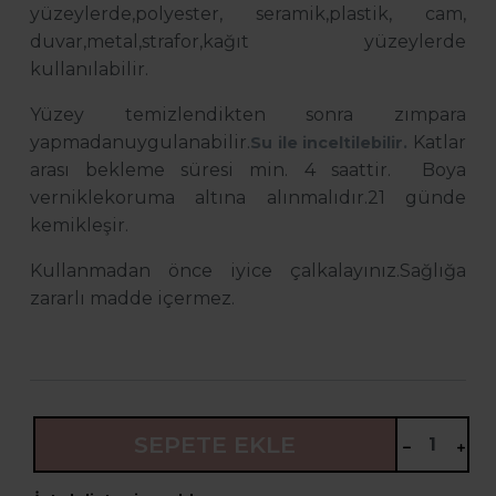
yüzeylerde,polyester, seramik,plastik, cam,
duvar,metal,strafor,kağıt yüzeylerde
kullanılabilir.
Yüzey temizlendikten sonra zımpara
yapmadanuygulanabilir.
Katlar
Su ile inceltilebilir.
arası bekleme süresi min. 4 saattir. Boya
verniklekoruma altına alınmalıdır.
21 günde
kemikleşir.
Kullanmadan önce iyice çalkalayınız.
Sağlığa
zararlı madde içermez.
SEPETE EKLE