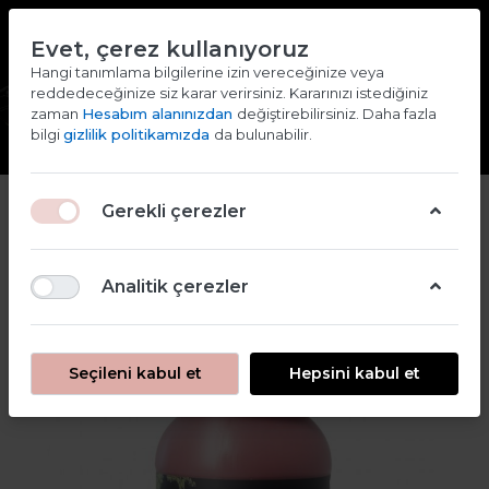
TR
EN
Evet, çerez kullanıyoruz
2000 TL ve ÜZERİ ALIŞVERİŞLERDE KARGO ÜCRETSİZ
Hangi tanımlama bilgilerine izin vereceğinize veya
reddedeceğinize siz karar verirsiniz. Kararınızı istediğiniz
Giriş yap
Kaydol
zaman
Hesabım alanınızdan
değiştirebilirsiniz. Daha fazla
bilgi
gizlilik politikamızda
da bulunabilir.
2
Gerekli çerezler
Analitik çerezler
Seçileni kabul et
Hepsini kabul et