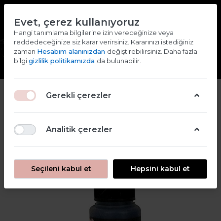
TR
EN
Evet, çerez kullanıyoruz
2000 TL ve ÜZERİ ALIŞVERİŞLERDE KARGO ÜCRETSİZ
Hangi tanımlama bilgilerine izin vereceğinize veya
reddedeceğinize siz karar verirsiniz. Kararınızı istediğiniz
Giriş yap
Kaydol
zaman
Hesabım alanınızdan
değiştirebilirsiniz. Daha fazla
bilgi
gizlilik politikamızda
da bulunabilir.
Gerekli çerezler
Analitik çerezler
Seçileni kabul et
Hepsini kabul et