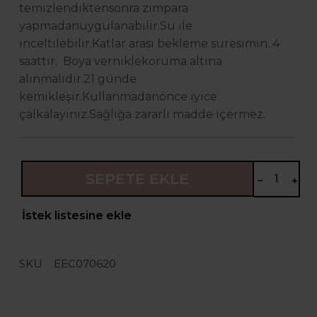
temizlendikten
sonra zımpara
yapmadan
uygulanabilir.Su ile
inceltilebilir.
Katlar arası bekleme süresi
min. 4
saattir. Boya vernikle
koruma altına
alınmalıdır.
21 günde
kemikleşir.Kullanmadan
önce iyice
çalkalayınız.
Sağlığa zararlı madde içermez.
SEPETE EKLE
İstek listesine ekle
SKU
EEC070620