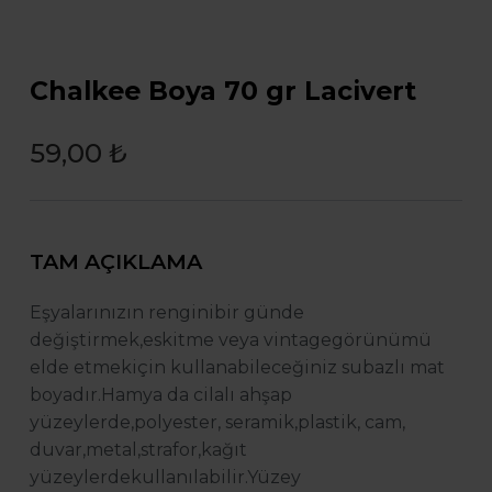
Chalkee Boya 70 gr Lacivert
59,00 ₺
TAM AÇIKLAMA
Eşyalarınızın rengini
bir günde
değiştirmek,
eskitme veya vintage
görünümü
elde etmek
için kullanabileceğiniz su
bazlı mat
boyadır.Ham
ya da cilalı ahşap
yüzeylerde,
polyester, seramik,
plastik, cam,
duvar,metal,
strafor,kağıt
yüzeylerde
kullanılabilir.Yüzey