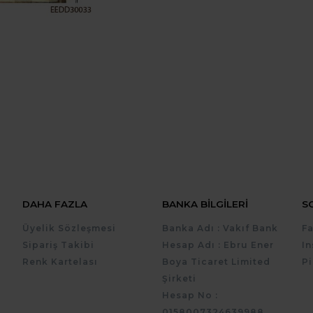
DAHA FAZLA
BANKA BILGILERI
S
Üyelik Sözleşmesi
Banka Adı : Vakıf Bank
F
Sipariş Takibi
Hesap Adı : Ebru Ener
I
Renk Kartelası
Boya Ticaret Limited
Pi
Şirketi
Hesap No :
0158007324639988