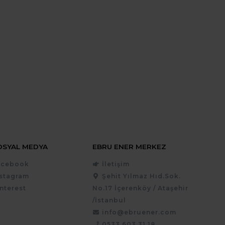
OSYAL MEDYA
EBRU ENER MERKEZ
acebook
İletişim
nstagram
Şehit Yılmaz Hıd.Sok.
nterest
No.17 İçerenköy / Ataşehir
/İstanbul
info@ebruener.com
0533 603 31 18