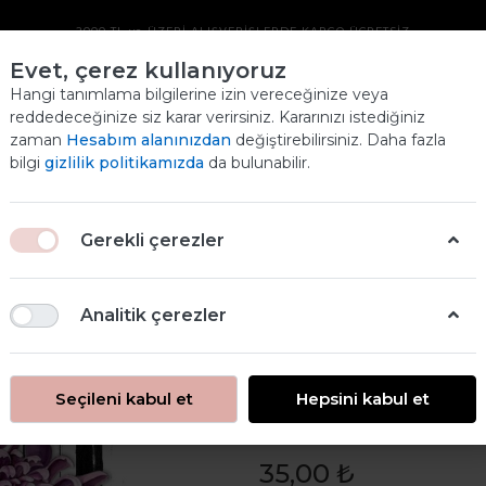
2000 TL ve ÜZERİ ALIŞVERİŞLERDE KARGO ÜCRETSİZ
Evet, çerez kullanıyoruz
DAMALI PIRINÇ
Hangi tanımlama bilgilerine izin vereceğinize veya
reddedeceğinize siz karar verirsiniz. Kararınızı istediğiniz
DEKOPAJ KAĞIDI
zaman
Hesabım alanınızdan
değiştirebilirsiniz. Daha fazla
Ana
bilgi
gizlilik politikamızda
da bulunabilir.
ANASAYFA
ÜRÜNLERİMİZ
DAMALI PIRINÇ DEKOPAJ KAĞIDI
Gerekli çerezler
Analitik çerezler
Seçileni kabul et
Hepsini kabul et
Damalı Pirinç
35,00 ₺