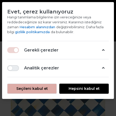
TR
EN
Evet, çerez kullanıyoruz
2000 TL ve ÜZERİ ALIŞVERİŞLERDE KARGO ÜCRETSİZ
Hangi tanımlama bilgilerine izin vereceğinize veya
reddedeceğinize siz karar verirsiniz. Kararınızı istediğiniz
Giriş yap
Kaydol
zaman
Hesabım alanınızdan
değiştirebilirsiniz. Daha fazla
bilgi
gizlilik politikamızda
da bulunabilir.
Gerekli çerezler
Analitik çerezler
Seçileni kabul et
Hepsini kabul et