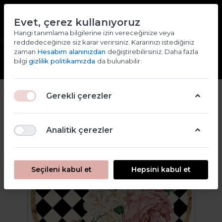
TR
EN
Evet, çerez kullanıyoruz
2000 TL ve ÜZERİ ALIŞVERİŞLERDE KARGO ÜCRETSİZ
Hangi tanımlama bilgilerine izin vereceğinize veya
reddedeceğinize siz karar verirsiniz. Kararınızı istediğiniz
Giriş yap
Kaydol
zaman
Hesabım alanınızdan
değiştirebilirsiniz. Daha fazla
bilgi
gizlilik politikamızda
da bulunabilir.
2
Gerekli çerezler
Analitik çerezler
Seçileni kabul et
Hepsini kabul et