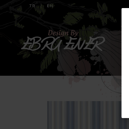
TR
EN