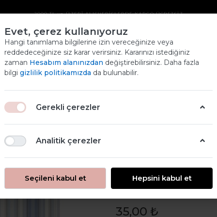
2000 TL ve ÜZERİ ALIŞVERİŞLERDE KARGO ÜCRETSİZ
Evet, çerez kullanıyoruz
EKOSE PIRINÇ
Hangi tanımlama bilgilerine izin vereceğinize veya
reddedeceğinize siz karar verirsiniz. Kararınızı istediğiniz
DEKOPAJ KAĞIDI
zaman
Hesabım alanınızdan
değiştirebilirsiniz. Daha fazla
Ana
bilgi
gizlilik politikamızda
da bulunabilir.
ANASAYFA
ÜRÜNLERİMİZ
EKOSE PIRINÇ DEKOPAJ KAĞIDI
Gerekli çerezler
Analitik çerezler
Seçileni kabul et
Hepsini kabul et
Ekose Pirinç 
35,00 ₺