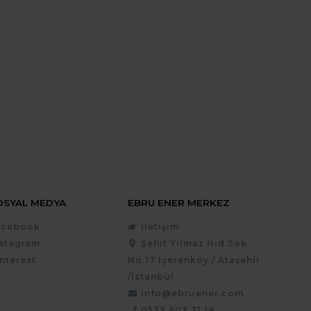
OSYAL MEDYA
EBRU ENER MERKEZ
acebook
İletişim
nstagram
Şehit Yılmaz Hıd.Sok.
nterest
No.17 İçerenköy / Ataşehir
/İstanbul
info@ebruener.com
0533 603 31 18