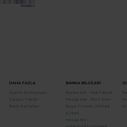
DAHA FAZLA
BANKA BILGILERI
S
Üyelik Sözleşmesi
Banka Adı : Vakıf Bank
F
Sipariş Takibi
Hesap Adı : Ebru Ener
I
Renk Kartelası
Boya Ticaret Limited
Pi
Şirketi
Hesap No :
0158007324639988