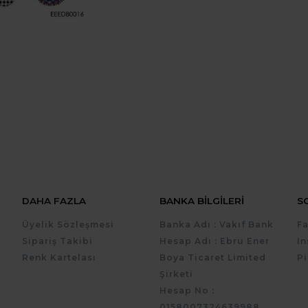
DAHA FAZLA
BANKA BILGILERI
S
Üyelik Sözleşmesi
Banka Adı : Vakıf Bank
F
Sipariş Takibi
Hesap Adı : Ebru Ener
I
Renk Kartelası
Boya Ticaret Limited
Pi
Şirketi
Hesap No :
0158007324639988