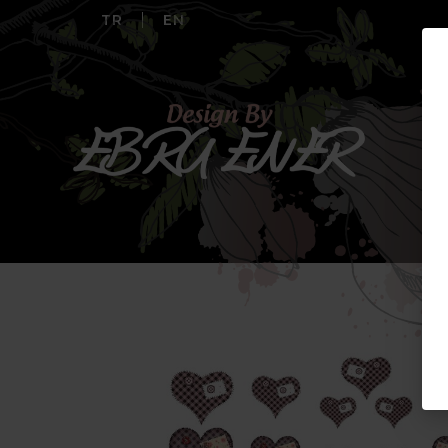
TR
EN