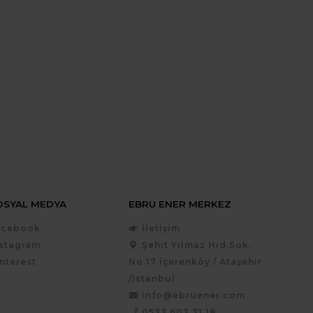
OSYAL MEDYA
EBRU ENER MERKEZ
acebook
İletişim
nstagram
Şehit Yılmaz Hıd.Sok.
nterest
No.17 İçerenköy / Ataşehir
/İstanbul
info@ebruener.com
0533 603 31 18