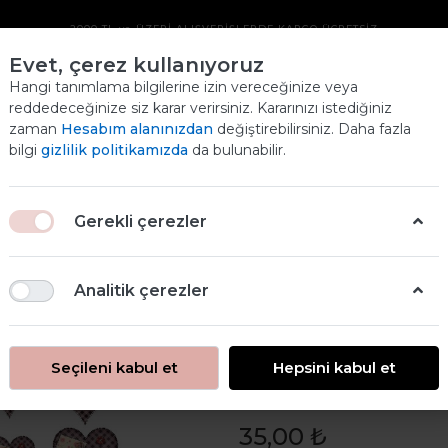
2000 TL ve ÜZERİ ALIŞVERİŞLERDE KARGO ÜCRETSİZ
Evet, çerez kullanıyoruz
EKOSE PIRINÇ
Hangi tanımlama bilgilerine izin vereceğinize veya
reddedeceğinize siz karar verirsiniz. Kararınızı istediğiniz
DEKOPAJ KAĞIDI
zaman
Hesabım alanınızdan
değiştirebilirsiniz. Daha fazla
Ana
bilgi
gizlilik politikamızda
da bulunabilir.
ANASAYFA
ÜRÜNLERİMİZ
EKOSE PIRINÇ DEKOPAJ KAĞIDI
Gerekli çerezler
Analitik çerezler
Seçileni kabul et
Hepsini kabul et
Ekose Pirinç 
35,00 ₺