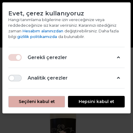
TR
EN
Evet, çerez kullanıyoruz
2000 TL ve ÜZERİ ALIŞVERİŞLERDE KARGO ÜCRETSİZ
Hangi tanımlama bilgilerine izin vereceğinize veya
reddedeceğinize siz karar verirsiniz. Kararınızı istediğiniz
Giriş yap
Kaydol
zaman
Hesabım alanınızdan
değiştirebilirsiniz. Daha fazla
bilgi
gizlilik politikamızda
da bulunabilir.
Gerekli çerezler
Analitik çerezler
Seçileni kabul et
Hepsini kabul et