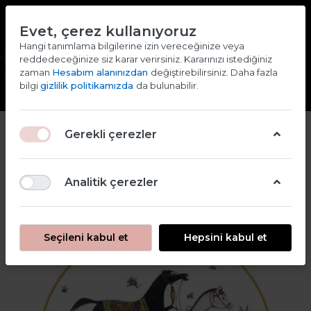
TR
EN
Evet, çerez kullanıyoruz
2000 TL ve ÜZERİ ALIŞVERİŞLERDE KARGO ÜCRETSİZ
Hangi tanımlama bilgilerine izin vereceğinize veya
reddedeceğinize siz karar verirsiniz. Kararınızı istediğiniz
Giriş yap
Kaydol
zaman
Hesabım alanınızdan
değiştirebilirsiniz. Daha fazla
bilgi
gizlilik politikamızda
da bulunabilir.
Gerekli çerezler
Analitik çerezler
Seçileni kabul et
Hepsini kabul et