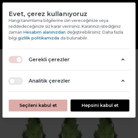
TR
EN
Evet, çerez kullanıyoruz
2000 TL ve ÜZERİ ALIŞVERİŞLERDE KARGO ÜCRETSİZ
Hangi tanımlama bilgilerine izin vereceğinize veya
reddedeceğinize siz karar verirsiniz. Kararınızı istediğiniz
Giriş yap
Kaydol
zaman
Hesabım alanınızdan
değiştirebilirsiniz. Daha fazla
bilgi
gizlilik politikamızda
da bulunabilir.
2
Gerekli çerezler
Analitik çerezler
Seçileni kabul et
Hepsini kabul et