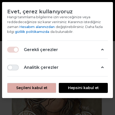
TR
EN
Evet, çerez kullanıyoruz
2000 TL ve ÜZERİ ALIŞVERİŞLERDE KARGO ÜCRETSİZ
Hangi tanımlama bilgilerine izin vereceğinize veya
reddedeceğinize siz karar verirsiniz. Kararınızı istediğiniz
Giriş yap
Kaydol
zaman
Hesabım alanınızdan
değiştirebilirsiniz. Daha fazla
bilgi
gizlilik politikamızda
da bulunabilir.
Gerekli çerezler
Analitik çerezler
Seçileni kabul et
Hepsini kabul et