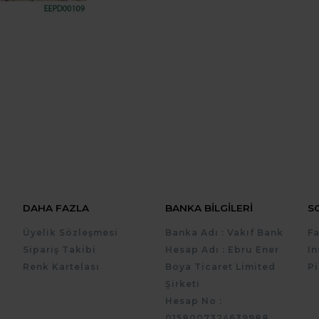
DAHA FAZLA
BANKA BILGILERI
S
Üyelik Sözleşmesi
Banka Adı : Vakıf Bank
F
Sipariş Takibi
Hesap Adı : Ebru Ener
I
Renk Kartelası
Boya Ticaret Limited
Pi
Şirketi
Hesap No :
0158007324639988