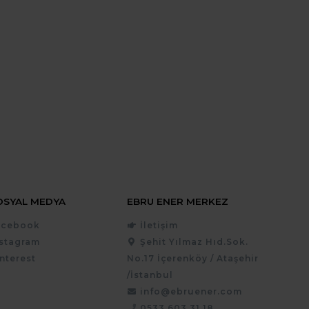
OSYAL MEDYA
EBRU ENER MERKEZ
acebook
İletişim
nstagram
Şehit Yılmaz Hıd.Sok.
nterest
No.17 İçerenköy / Ataşehir
/İstanbul
info@ebruener.com
0533 603 31 18