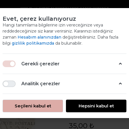
2000 TL ve ÜZERİ ALIŞVERİŞLERDE KARGO ÜCRETSİZ
Evet, çerez kullanıyoruz
PIRINÇ DEKOPAJ
Hangi tanımlama bilgilerine izin vereceğinize veya
reddedeceğinize siz karar verirsiniz. Kararınızı istediğiniz
KAĞIDI
zaman
Hesabım alanınızdan
değiştirebilirsiniz. Daha fazla
Ana
bilgi
gizlilik politikamızda
da bulunabilir.
ANASAYFA
ÜRÜNLERİMİZ
PIRINÇ DEKOPAJ KAĞIDI
Gerekli çerezler
Analitik çerezler
Seçileni kabul et
Hepsini kabul et
Pirinç Dekopaj
35,00 ₺