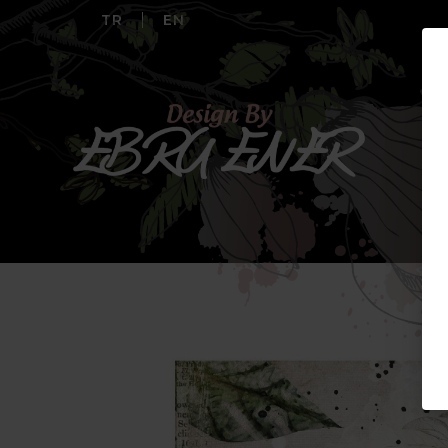
TR
EN