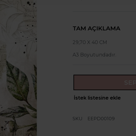
TAM AÇIKLAMA
29,70 X 40 CM
A3 Boyutundadır.
SE
İstek listesine ekle
SKU
EEPD00109