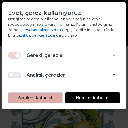
TR
EN
Evet, çerez kullanıyoruz
2000 TL ve ÜZERİ ALIŞVERİŞLERDE KARGO ÜCRETSİZ
Hangi tanımlama bilgilerine izin vereceğinize veya
reddedeceğinize siz karar verirsiniz. Kararınızı istediğiniz
Giriş yap
Kaydol
zaman
Hesabım alanınızdan
değiştirebilirsiniz. Daha fazla
bilgi
gizlilik politikamızda
da bulunabilir.
Gerekli çerezler
Analitik çerezler
Seçileni kabul et
Hepsini kabul et