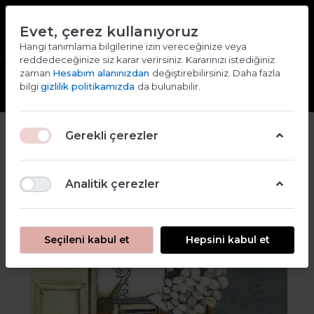
TR
EN
Evet, çerez kullanıyoruz
2000 TL ve ÜZERİ ALIŞVERİŞLERDE KARGO ÜCRETSİZ
Hangi tanımlama bilgilerine izin vereceğinize veya
reddedeceğinize siz karar verirsiniz. Kararınızı istediğiniz
Giriş yap
Kaydol
zaman
Hesabım alanınızdan
değiştirebilirsiniz. Daha fazla
bilgi
gizlilik politikamızda
da bulunabilir.
Gerekli çerezler
Analitik çerezler
Seçileni kabul et
Hepsini kabul et