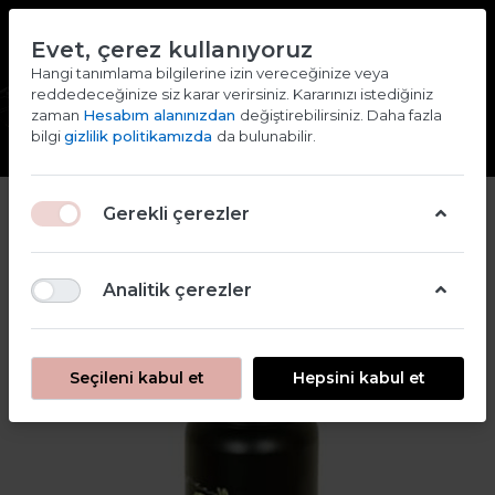
TR
EN
Evet, çerez kullanıyoruz
2000 TL ve ÜZERİ ALIŞVERİŞLERDE KARGO ÜCRETSİZ
Hangi tanımlama bilgilerine izin vereceğinize veya
reddedeceğinize siz karar verirsiniz. Kararınızı istediğiniz
Giriş yap
Kaydol
zaman
Hesabım alanınızdan
değiştirebilirsiniz. Daha fazla
bilgi
gizlilik politikamızda
da bulunabilir.
2
Gerekli çerezler
Analitik çerezler
Seçileni kabul et
Hepsini kabul et