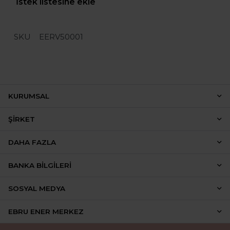
İstek listesine ekle
SKU
EERV50001
KURUMSAL
ŞIRKET
DAHA FAZLA
BANKA BILGILERI
SOSYAL MEDYA
EBRU ENER MERKEZ