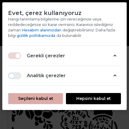
TR
EN
Evet, çerez kullanıyoruz
2000 TL ve ÜZERİ ALIŞVERİŞLERDE KARGO ÜCRETSİZ
Hangi tanımlama bilgilerine izin vereceğinize veya
reddedeceğinize siz karar verirsiniz. Kararınızı istediğiniz
Giriş yap
Kaydol
zaman
Hesabım alanınızdan
değiştirebilirsiniz. Daha fazla
bilgi
gizlilik politikamızda
da bulunabilir.
Gerekli çerezler
Analitik çerezler
Seçileni kabul et
Hepsini kabul et