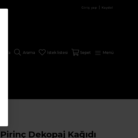
Giriş yap
Kaydol
sayfa
Arama
İstek listesi
Sepet
Menü
 Pirinç Dekopaj Kağıdı