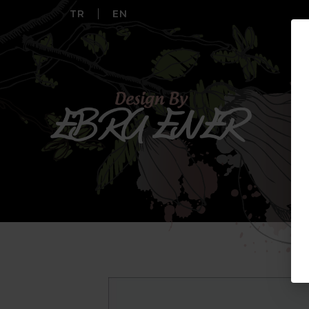
TR
EN