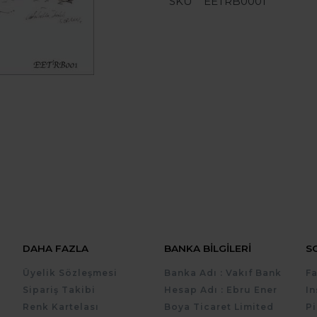
SKU
EETRB0001
DAHA FAZLA
BANKA BILGILERI
S
Üyelik Sözleşmesi
Banka Adı : Vakıf Bank
F
Sipariş Takibi
Hesap Adı : Ebru Ener
I
Renk Kartelası
Boya Ticaret Limited
Pi