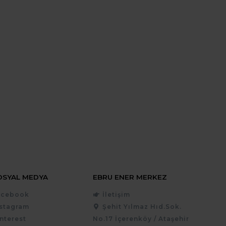
OSYAL MEDYA
EBRU ENER MERKEZ
acebook
İletişim
nstagram
Şehit Yılmaz Hıd.Sok.
nterest
No.17 İçerenköy / Ataşehir