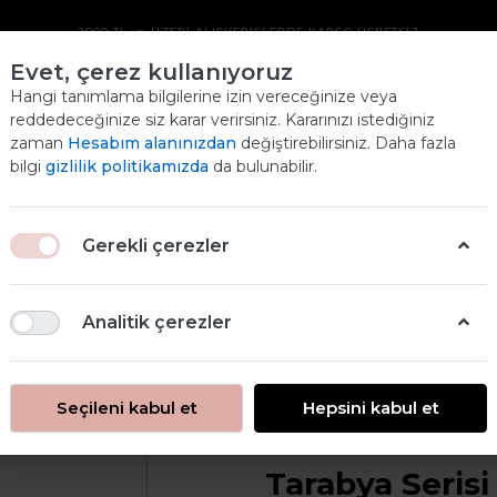
2000 TL ve ÜZERİ ALIŞVERİŞLERDE KARGO ÜCRETSİZ
Evet, çerez kullanıyoruz
TARABYA SERISI
Hangi tanımlama bilgilerine izin vereceğinize veya
reddedeceğinize siz karar verirsiniz. Kararınızı istediğiniz
PIRINÇ DEKOPAJ
zaman
Hesabım alanınızdan
değiştirebilirsiniz. Daha fazla
bilgi
gizlilik politikamızda
da bulunabilir.
KAĞIDI
Ana
ANASAYFA
PİRİNÇ DEKOPAJ
Gerekli çerezler
TARABYA PRINÇ DEKOPAJ SERISI
TARABYA SERISI PIRINÇ DEKOPAJ KAĞIDI
Analitik çerezler
Seçileni kabul et
Hepsini kabul et
Tarabya Serisi