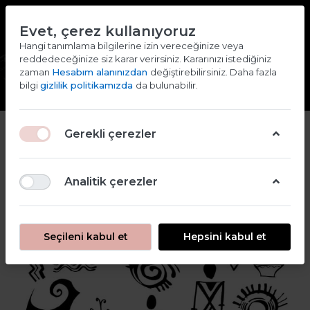
TR
EN
Evet, çerez kullanıyoruz
2000 TL ve ÜZERİ ALIŞVERİŞLERDE KARGO ÜCRETSİZ
Hangi tanımlama bilgilerine izin vereceğinize veya
reddedeceğinize siz karar verirsiniz. Kararınızı istediğiniz
Giriş yap
Kaydol
zaman
Hesabım alanınızdan
değiştirebilirsiniz. Daha fazla
bilgi
gizlilik politikamızda
da bulunabilir.
2
Gerekli çerezler
Analitik çerezler
Seçileni kabul et
Hepsini kabul et