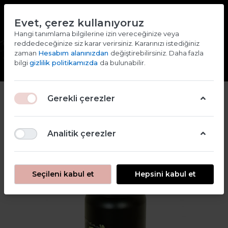
TR
EN
Evet, çerez kullanıyoruz
2000 TL ve ÜZERİ ALIŞVERİŞLERDE KARGO ÜCRETSİZ
Hangi tanımlama bilgilerine izin vereceğinize veya
reddedeceğinize siz karar verirsiniz. Kararınızı istediğiniz
Giriş yap
Kaydol
zaman
Hesabım alanınızdan
değiştirebilirsiniz. Daha fazla
bilgi
gizlilik politikamızda
da bulunabilir.
2
Gerekli çerezler
Analitik çerezler
Seçileni kabul et
Hepsini kabul et