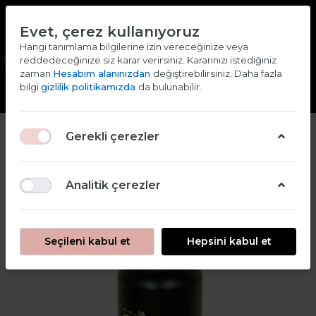
TR
EN
Evet, çerez kullanıyoruz
2000 TL ve ÜZERİ ALIŞVERİŞLERDE KARGO ÜCRETSİZ
Hangi tanımlama bilgilerine izin vereceğinize veya
reddedeceğinize siz karar verirsiniz. Kararınızı istediğiniz
Giriş yap
Kaydol
zaman
Hesabım alanınızdan
değiştirebilirsiniz. Daha fazla
bilgi
gizlilik politikamızda
da bulunabilir.
Gerekli çerezler
Analitik çerezler
Seçileni kabul et
Hepsini kabul et