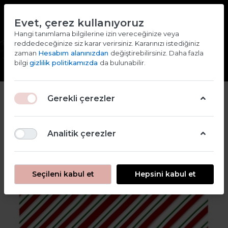
TR
EN
Evet, çerez kullanıyoruz
2000 TL ve ÜZERİ ALIŞVERİŞLERDE KARGO ÜCRETSİZ
Hangi tanımlama bilgilerine izin vereceğinize veya
reddedeceğinize siz karar verirsiniz. Kararınızı istediğiniz
Giriş yap
Kaydol
zaman
Hesabım alanınızdan
değiştirebilirsiniz. Daha fazla
bilgi
gizlilik politikamızda
da bulunabilir.
2
Gerekli çerezler
Analitik çerezler
Seçileni kabul et
Hepsini kabul et