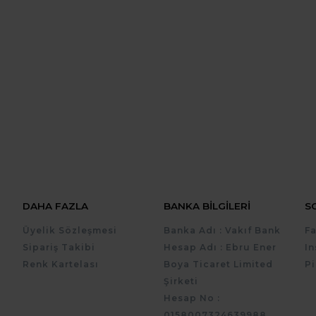
DAHA FAZLA
BANKA BILGILERI
S
Üyelik Sözleşmesi
Banka Adı : Vakıf Bank
F
Sipariş Takibi
Hesap Adı : Ebru Ener
I
Renk Kartelası
Boya Ticaret Limited
Pi
Şirketi
Hesap No :
0158007324639988