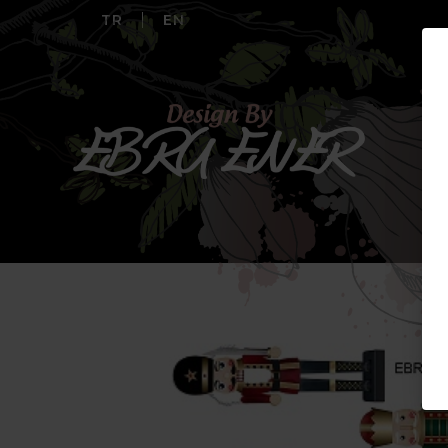
TR
EN