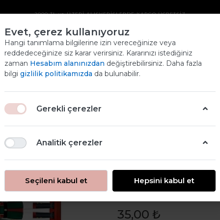
2000 TL ve ÜZERİ ALIŞVERİŞLERDE KARGO ÜCRETSİZ
Evet, çerez kullanıyoruz
YILBAŞI PIRINÇ
Hangi tanımlama bilgilerine izin vereceğinize veya
reddedeceğinize siz karar verirsiniz. Kararınızı istediğiniz
DEKOPAJ KAĞIDI
zaman
Hesabım alanınızdan
değiştirebilirsiniz. Daha fazla
Ana
bilgi
gizlilik politikamızda
da bulunabilir.
ANASAYFA
ÜRÜNLERİMİZ
YILBAŞI PIRINÇ DEKOPAJ KAĞIDI
Gerekli çerezler
Analitik çerezler
Seçileni kabul et
Hepsini kabul et
Yılbaşı Pirinç
35,00 ₺