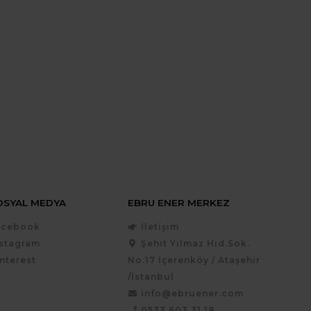
OSYAL MEDYA
EBRU ENER MERKEZ
acebook
İletişim
nstagram
Şehit Yılmaz Hıd.Sok.
nterest
No.17 İçerenköy / Ataşehir
/İstanbul
info@ebruener.com
0533 603 31 18