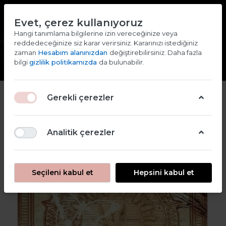
TR
EN
Evet, çerez kullanıyoruz
2000 TL ve ÜZERİ ALIŞVERİŞLERDE KARGO ÜCRETSİZ
Hangi tanımlama bilgilerine izin vereceğinize veya
reddedeceğinize siz karar verirsiniz. Kararınızı istediğiniz
Giriş yap
Kaydol
zaman
Hesabım alanınızdan
değiştirebilirsiniz. Daha fazla
bilgi
gizlilik politikamızda
da bulunabilir.
2
Gerekli çerezler
Analitik çerezler
Seçileni kabul et
Hepsini kabul et