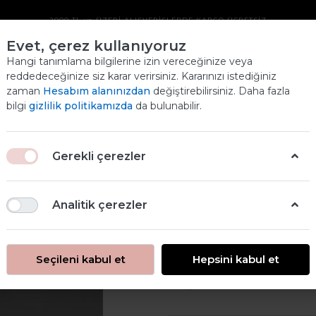
2000 TL ve ÜZERİ ALIŞVERİŞLERDE KARGO ÜCRETSİZ
Evet, çerez kullanıyoruz
SERAMIK ÜRÜN
Hangi tanımlama bilgilerine izin vereceğinize veya
reddedeceğinize siz karar verirsiniz. Kararınızı istediğiniz
Ana
zaman
Hesabım alanınızdan
değiştirebilirsiniz. Daha fazla
ANASAYFA
SERAMİK ÜRÜNLER
bilgi
gizlilik politikamızda
da bulunabilir.
SERAMIK ÜRÜN
Gerekli çerezler
Analitik çerezler
Seramik Ürün
Seçileni kabul et
Hepsini kabul et
39,00 ₺