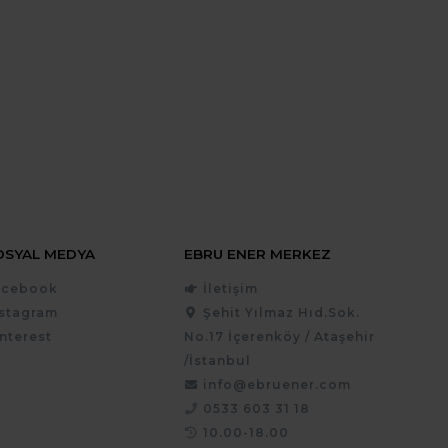
OSYAL MEDYA
EBRU ENER MERKEZ
acebook
İletişim
nstagram
Şehit Yılmaz Hıd.Sok.
nterest
No.17 İçerenköy / Ataşehir
/İstanbul
info@ebruener.com
0533 603 31 18
10.00-18.00