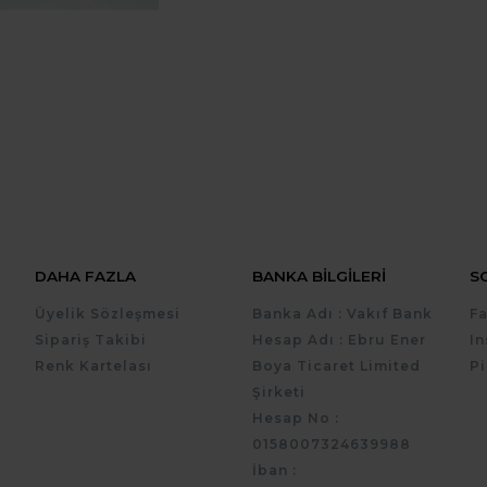
DAHA FAZLA
BANKA BILGILERI
S
Üyelik Sözleşmesi
Banka Adı : Vakıf Bank
F
Sipariş Takibi
Hesap Adı : Ebru Ener
I
Renk Kartelası
Boya Ticaret Limited
Pi
Şirketi
Hesap No :
0158007324639988
İban :