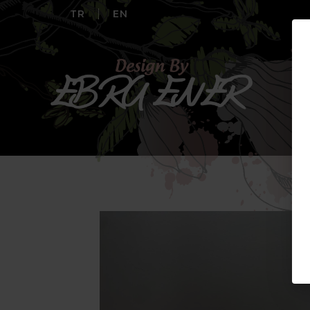
TR
EN