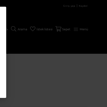
Giriş yap
Kaydol
sayfa
Arama
İstek listesi
Sepet
Menü