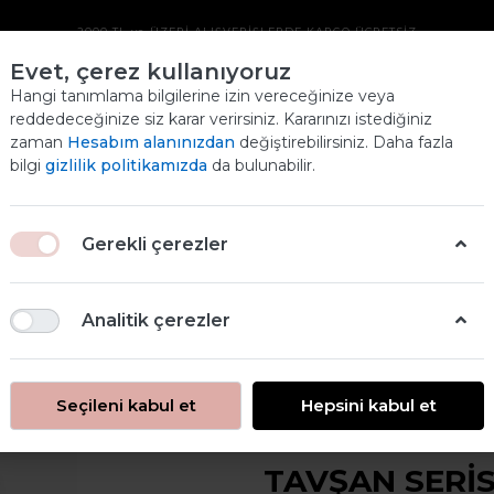
2000 TL ve ÜZERİ ALIŞVERİŞLERDE KARGO ÜCRETSİZ
Evet, çerez kullanıyoruz
TAVŞAN SERİSİ
Hangi tanımlama bilgilerine izin vereceğinize veya
reddedeceğinize siz karar verirsiniz. Kararınızı istediğiniz
PİRİNÇ DEKOPAJ
zaman
Hesabım alanınızdan
değiştirebilirsiniz. Daha fazla
bilgi
gizlilik politikamızda
da bulunabilir.
KAĞIDI
Ana
ANASAYFA
PİRİNÇ DEKOPAJ
Gerekli çerezler
TAVŞAN SERİSİ PİRİNÇ DEKOPAJ
TAVŞAN SERİSİ PİRİNÇ DEKOPAJ KAĞIDI
Analitik çerezler
Seçileni kabul et
Hepsini kabul et
TAVŞAN SERİS