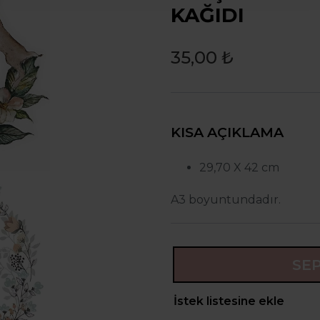
KAĞIDI
35,00 ₺
KISA AÇIKLAMA
29,70 X 42 cm
A3 boyuntundadır.
SE
İstek listesine ekle