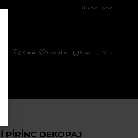
Giriş yap
Kaydol
sayfa
Arama
İstek listesi
Sepet
Menü
İ PİRİNÇ DEKOPAJ