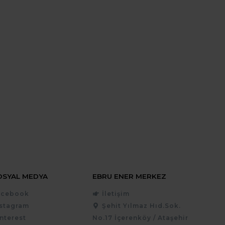
OSYAL MEDYA
EBRU ENER MERKEZ
acebook
İletişim
nstagram
Şehit Yılmaz Hıd.Sok.
nterest
No.17 İçerenköy / Ataşehir