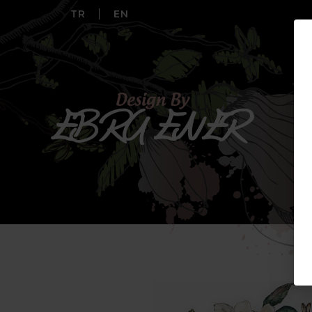
TR
EN