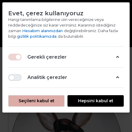
TR
EN
Evet, çerez kullanıyoruz
2000 TL ve ÜZERİ ALIŞVERİŞLERDE KARGO ÜCRETSİZ
Hangi tanımlama bilgilerine izin vereceğinize veya
reddedeceğinize siz karar verirsiniz. Kararınızı istediğiniz
Giriş yap
Kaydol
zaman
Hesabım alanınızdan
değiştirebilirsiniz. Daha fazla
bilgi
gizlilik politikamızda
da bulunabilir.
Gerekli çerezler
Analitik çerezler
Seçileni kabul et
Hepsini kabul et