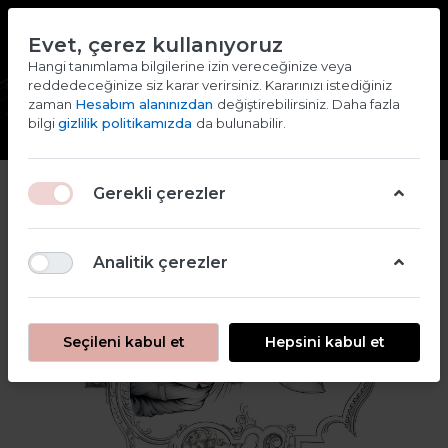
TR
EN
Evet, çerez kullanıyoruz
2000 TL ve ÜZERİ ALIŞVERİŞLERDE KARGO ÜCRETSİZ
Hangi tanımlama bilgilerine izin vereceğinize veya
reddedeceğinize siz karar verirsiniz. Kararınızı istediğiniz
Giriş yap
Kaydol
zaman
Hesabım alanınızdan
değiştirebilirsiniz. Daha fazla
bilgi
gizlilik politikamızda
da bulunabilir.
Gerekli çerezler
Analitik çerezler
Seçileni kabul et
Hepsini kabul et