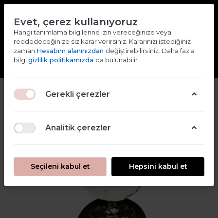
TR
EN
Evet, çerez kullanıyoruz
2000 TL ve ÜZERİ ALIŞVERİŞLERDE KARGO ÜCRETSİZ
Hangi tanımlama bilgilerine izin vereceğinize veya
reddedeceğinize siz karar verirsiniz. Kararınızı istediğiniz
Giriş yap
Kaydol
zaman
Hesabım alanınızdan
değiştirebilirsiniz. Daha fazla
bilgi
gizlilik politikamızda
da bulunabilir.
Gerekli çerezler
Analitik çerezler
Seçileni kabul et
Hepsini kabul et