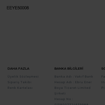
DAHA FAZLA
BANKA BILGILERI
S
Üyelik Sözleşmesi
Banka Adı : Vakıf Bank
F
Sipariş Takibi
Hesap Adı : Ebru Ener
I
Renk Kartelası
Boya Ticaret Limited
Pi
Şirketi
Hesap No :
0158007324639988