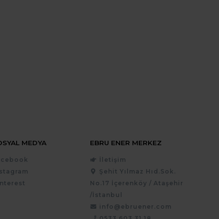
OSYAL MEDYA
EBRU ENER MERKEZ
acebook
İletişim
nstagram
Şehit Yılmaz Hıd.Sok.
nterest
No.17 İçerenköy / Ataşehir
/İstanbul
info@ebruener.com
0533 603 31 18