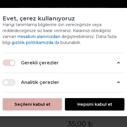
2000 TL ve ÜZERİ ALIŞVERİŞLERDE KARGO ÜCRETSİZ
Evet, çerez kullanıyoruz
YEŞILKÖY PIRINÇ
Hangi tanımlama bilgilerine izin vereceğinize veya
reddedeceğinize siz karar verirsiniz. Kararınızı istediğiniz
DEKOPAJ KAĞIDI
zaman
Hesabım alanınızdan
değiştirebilirsiniz. Daha fazla
Ana
bilgi
gizlilik politikamızda
da bulunabilir.
ANASAYFA
PİRİNÇ DEKOPAJ
YEŞILKÖY PIRINÇ DEKOPAJ KAĞIDI
Gerekli çerezler
Analitik çerezler
Seçileni kabul et
Hepsini kabul et
Yeşilköy Pirin
35,00 ₺