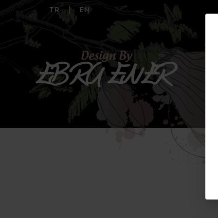
TR
EN