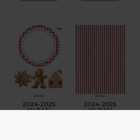
2024-2025
2024-2025
YILBAŞI
YILBAŞI
GINGERBREAD
GINGERBREAD
PIRINÇ
PIRINÇ
DEKOPAJ
DEKOPAJ
YYGB202421
YYGB202422