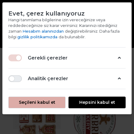
TR
EN
Evet, çerez kullanıyoruz
2000 TL ve ÜZERİ ALIŞVERİŞLERDE KARGO ÜCRETSİZ
Hangi tanımlama bilgilerine izin vereceğinize veya
reddedeceğinize siz karar verirsiniz. Kararınızı istediğiniz
Giriş yap
Kaydol
zaman
Hesabım alanınızdan
değiştirebilirsiniz. Daha fazla
bilgi
gizlilik politikamızda
da bulunabilir.
2
Gerekli çerezler
Filtre
Sırala
Analitik çerezler
Seçileni kabul et
Hepsini kabul et